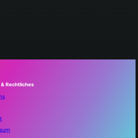
 & Rechtliches
ns
t
ssum