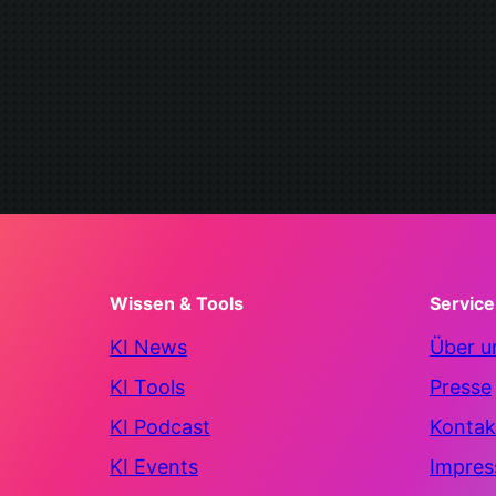
Wissen & Tools
Service
KI News
Über u
KI Tools
Presse
KI Podcast
Kontak
KI Events
Impre