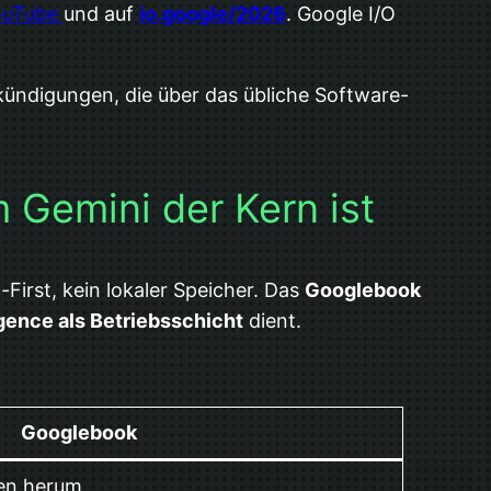
YouTube
und auf
io.google/2026
. Google I/O
nkündigungen, die über das übliche Software-
Gemini der Kern ist
rst, kein lokaler Speicher. Das
Googlebook
igence als Betriebsschicht
dient.
Googlebook
ten herum