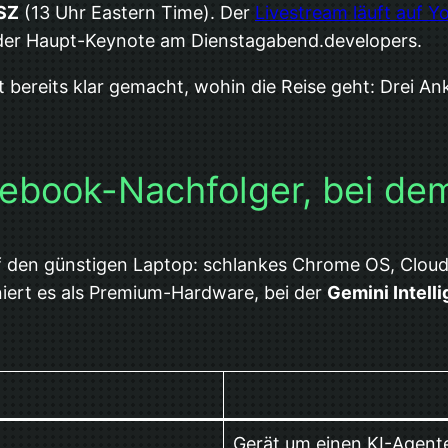
ESZ
(13 Uhr Eastern Time). Der
Livestream läuft auf 
t der Haupt-Keynote am Dienstagabend.developers.
t bereits klar gemacht, wohin die Reise geht: Drei A
book-Nachfolger, bei dem 
en günstigen Laptop: schlankes Chrome OS, Cloud-Fi
niert es als Premium-Hardware, bei der
Gemini Intell
Gerät um einen KI-Agen