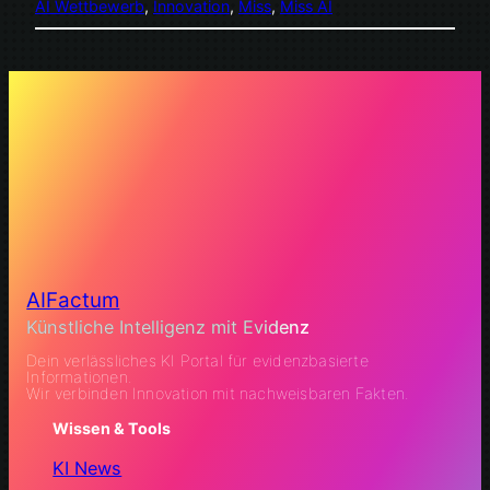
AI Wettbewerb
, 
Innovation
, 
Miss
, 
Miss AI
AIFactum
Künstliche Intelligenz mit Evidenz
Dein verlässliches KI Portal für evidenzbasierte
Informationen.
Wir verbinden Innovation mit nachweisbaren Fakten.
Wissen & Tools
KI News