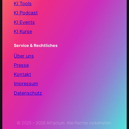
KI Tools
KI Podcast
KI Events
KI Kurse
Service & Rechtliches
Über uns
Presse
Kontakt
Impressum
Datenschutz
© 2025 – 2026 AIFactum. Alle Rechte vorbehalten.