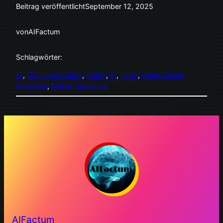
Beitrag veröffentlicht
September 12, 2025
von
AIFactum
Schlagwörter:
AI
, 
CO₂ Laser Cutter
, 
Cutter
, 
KI
, 
Laser
, 
Laser Gravur
Maschine
, 
Maker Hardware
AIFactum