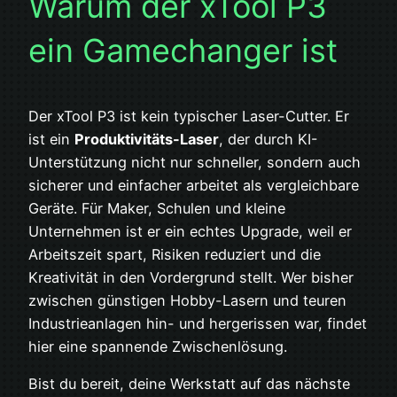
Warum der xTool P3
Grundwissen über Materialeigenschaften
und Lasersicherheit wird jedoch
ein Gamechanger ist
empfohlen.
Der xTool P3 ist kein typischer Laser-Cutter. Er
ist ein
Produktivitäts-Laser
, der durch KI-
Unterstützung nicht nur schneller, sondern auch
sicherer und einfacher arbeitet als vergleichbare
Geräte. Für Maker, Schulen und kleine
Unternehmen ist er ein echtes Upgrade, weil er
Arbeitszeit spart, Risiken reduziert und die
Kreativität in den Vordergrund stellt. Wer bisher
zwischen günstigen Hobby-Lasern und teuren
Industrieanlagen hin- und hergerissen war, findet
hier eine spannende Zwischenlösung.
Bist du bereit, deine Werkstatt auf das nächste