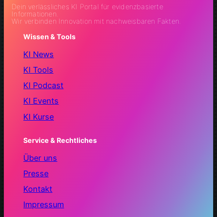
Dein verlässliches KI Portal für evidenzbasierte
Informationen.
Wir verbinden Innovation mit nachweisbaren Fakten.
Wissen & Tools
KI News
KI Tools
KI Podcast
KI Events
KI Kurse
Service & Rechtliches
Über uns
Presse
Kontakt
Impressum