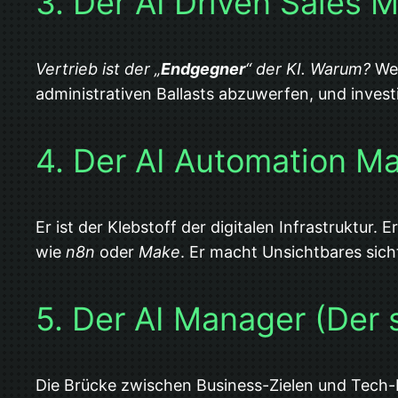
3. Der AI Driven Sales 
Vertrieb ist der „
Endgegner
“ der KI. Warum?
Wei
administrativen Ballasts abzuwerfen, und inves
4. Der AI Automation M
Er ist der Klebstoff der digitalen Infrastruktur
wie
n8n
oder
Make
. Er macht Unsichtbares sic
5. Der AI Manager (Der 
Die Brücke zwischen Business-Zielen und Tech-Po