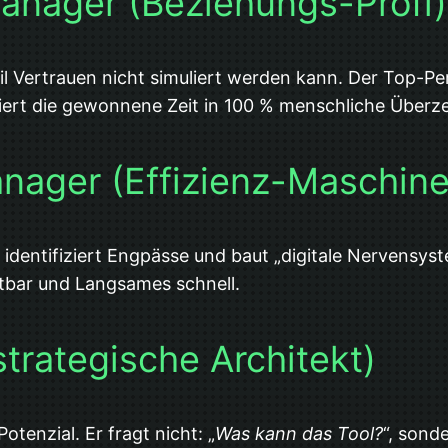
Manager (Beziehungs-Profi)
l Vertrauen nicht simuliert werden kann. Der Top-Pe
tiert die gewonnene Zeit in 100 % menschliche Überz
anager (Effizienz-Maschine
. Er identifiziert Engpässe und baut „digitale Nervens
htbar und Langsames schnell.
strategische Architekt)
tenzial. Er fragt nicht: „
Was kann das Tool?
“, sonde