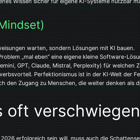
nes Wissen sicher für eigene KI-Systeme nutzbar m
 Mindset)
weisungen warten, sondern Lösungen mit KI bauen.
s Problem „mal eben“ eine eigene kleine Software-Lösu
mini, GPT, Claude, Mistral, Perplexity) für welchen Z
rbsvorteil. Perfektionismus ist in der KI-Welt der Fe
ch den Zugang zu Menschen, die weiter denken als d
s oft verschwiegen
2026 erfolgreich sein will, muss auch die Schattense