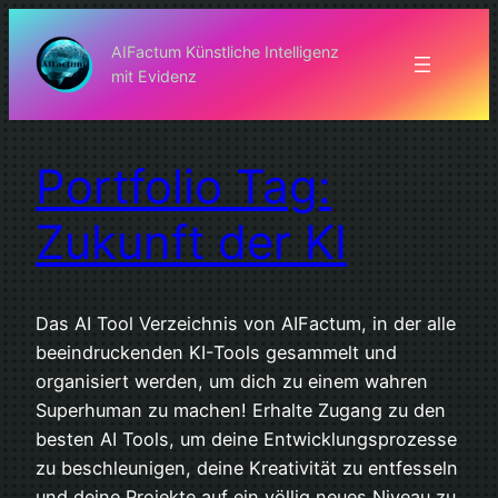
Zum
Inhalt
AIFactum Künstliche Intelligenz
mit Evidenz
springen
Portfolio Tag:
Zukunft der KI
Das AI Tool Verzeichnis von AIFactum, in der alle
beeindruckenden KI-Tools gesammelt und
organisiert werden, um dich zu einem wahren
Superhuman zu machen! Erhalte Zugang zu den
besten AI Tools, um deine Entwicklungsprozesse
zu beschleunigen, deine Kreativität zu entfesseln
und deine Projekte auf ein völlig neues Niveau zu