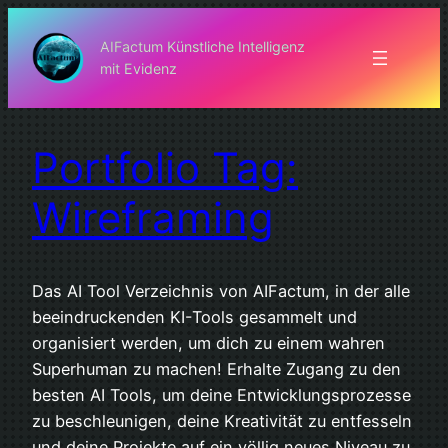
Zum
Inhalt
AIFactum Künstliche Intelligenz
mit Evidenz
springen
Portfolio Tag:
Wireframing
Das AI Tool Verzeichnis von AIFactum, in der alle
beeindruckenden KI-Tools gesammelt und
organisiert werden, um dich zu einem wahren
Superhuman zu machen! Erhalte Zugang zu den
besten AI Tools, um deine Entwicklungsprozesse
zu beschleunigen, deine Kreativität zu entfesseln
und deine Projekte auf ein völlig neues Niveau zu