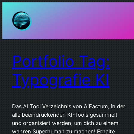
Zum
Inhalt
springen
Portfolio Tag:
Typografie KI
Das AI Tool Verzeichnis von AIFactum, in der
alle beeindruckenden KI-Tools gesammelt
und organisiert werden, um dich zu einem
wahren Superhuman zu machen! Erhalte