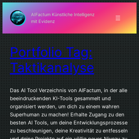
Zum
Inhalt
AIFactum Künstliche Intelligenz
mit Evidenz
springen
Portfolio Tag:
Taktikanalyse
Das AI Tool Verzeichnis von AIFactum, in der alle
beeindruckenden KI-Tools gesammelt und
organisiert werden, um dich zu einem wahren
Superhuman zu machen! Erhalte Zugang zu den
besten AI Tools, um deine Entwicklungsprozesse
zu beschleunigen, deine Kreativität zu entfesseln
und deine Projekte auf ein völlig neues Niveau zu