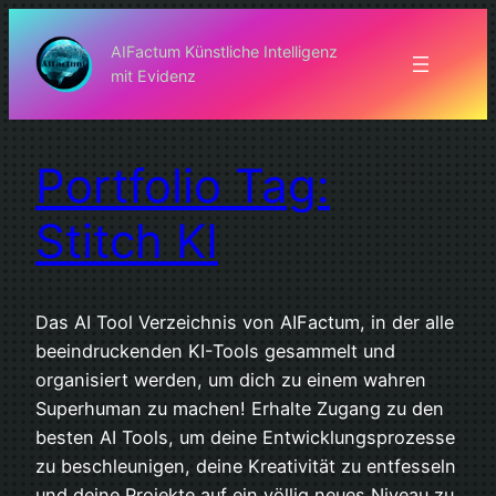
Zum
Inhalt
AIFactum Künstliche Intelligenz
mit Evidenz
springen
Portfolio Tag:
Stitch KI
Das AI Tool Verzeichnis von AIFactum, in der alle
beeindruckenden KI-Tools gesammelt und
organisiert werden, um dich zu einem wahren
Superhuman zu machen! Erhalte Zugang zu den
besten AI Tools, um deine Entwicklungsprozesse
zu beschleunigen, deine Kreativität zu entfesseln
und deine Projekte auf ein völlig neues Niveau zu