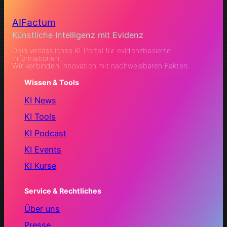
AIFactum
Künstliche Intelligenz mit Evidenz
Dein verlässliches KI Portal für evidenzbasierte
Informationen.
Wir verbinden Innovation mit nachweisbaren Fakten.
Wissen & Tools
KI News
KI Tools
KI Podcast
KI Events
KI Kurse
Service & Rechtliches
Über uns
Presse