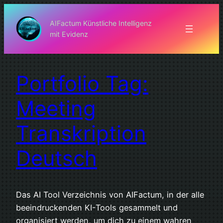
Zum
Inhalt
AIFactum Künstliche Intelligenz
mit Evidenz
springen
Portfolio Tag:
Meeting
Transkription
Deutsch
Das AI Tool Verzeichnis von AIFactum, in der alle
beeindruckenden KI-Tools gesammelt und
organisiert werden, um dich zu einem wahren