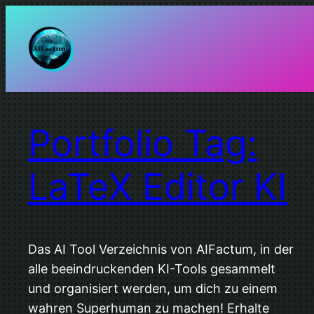
Zum
Inhalt
springen
Portfolio Tag:
LaTeX Editor KI
Das AI Tool Verzeichnis von AIFactum, in der
alle beeindruckenden KI-Tools gesammelt
und organisiert werden, um dich zu einem
wahren Superhuman zu machen! Erhalte