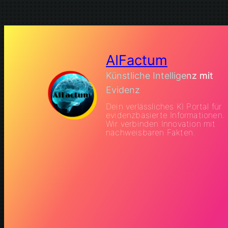
AIFactum
Künstliche Intelligenz mit
Evidenz
Dein verlässliches KI Portal für
evidenzbasierte Informationen.
Wir verbinden Innovation mit
nachweisbaren Fakten.