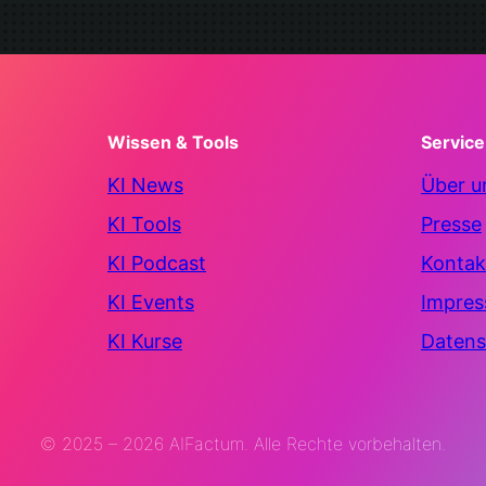
Wissen & Tools
Service
KI News
Über u
KI Tools
Presse
KI Podcast
Kontak
KI Events
Impre
KI Kurse
Datens
© 2025 – 2026 AIFactum. Alle Rechte vorbehalten.