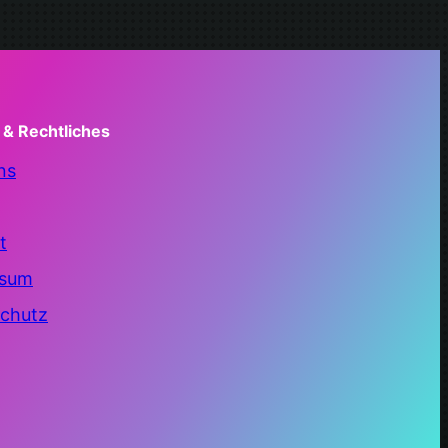
 & Rechtliches
ns
t
ssum
chutz