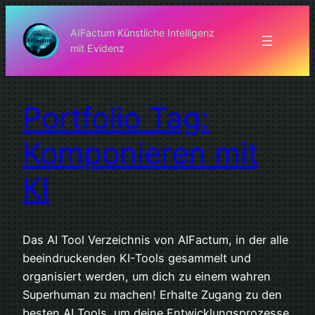
Zum
Inhalt
AIFactum Künstliche Intelligenz
mit Evidenz
springen
Portfolio Tag:
Komponieren mit
KI
Das AI Tool Verzeichnis von AIFactum, in der alle
beeindruckenden KI-Tools gesammelt und
organisiert werden, um dich zu einem wahren
Superhuman zu machen! Erhalte Zugang zu den
besten AI Tools, um deine Entwicklungsprozesse