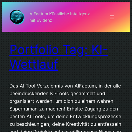
Zum
Inhalt
AIFactum Künstliche Intelligenz
mit Evidenz
springen
Portfolio Tag: KI-
Wettlauf
Das AI Tool Verzeichnis von AIFactum, in der alle
beeindruckenden KI-Tools gesammelt und
organisiert werden, um dich zu einem wahren
Superhuman zu machen! Erhalte Zugang zu den
besten AI Tools, um deine Entwicklungsprozesse
zu beschleunigen, deine Kreativität zu entfesseln
und deine Projekte auf ein völlig neues Niveau zu