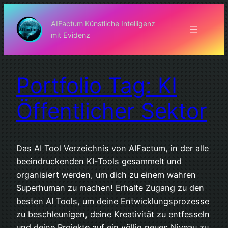
Zum
Inhalt
AIFactum Künstliche Intelligenz
mit Evidenz
springen
Portfolio Tag: KI
Öffentlicher Sektor
Das AI Tool Verzeichnis von AIFactum, in der alle
beeindruckenden KI-Tools gesammelt und
organisiert werden, um dich zu einem wahren
Superhuman zu machen! Erhalte Zugang zu den
besten AI Tools, um deine Entwicklungsprozesse
zu beschleunigen, deine Kreativität zu entfesseln
und deine Projekte auf ein völlig neues Niveau zu