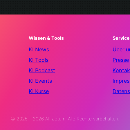
Wissen & Tools
Service
KI News
Über u
KI Tools
Presse
KI Podcast
Kontak
KI Events
Impre
KI Kurse
Datens
© 2025 – 2026 AIFactum. Alle Rechte vorbehalten.