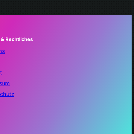
 & Rechtliches
ns
t
ssum
chutz