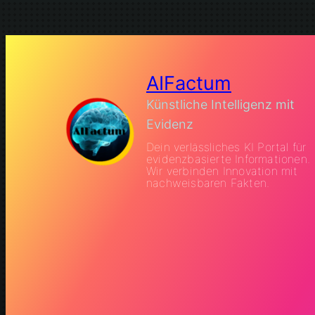
AIFactum
Künstliche Intelligenz mit
Evidenz
Dein verlässliches KI Portal für
evidenzbasierte Informationen.
Wir verbinden Innovation mit
nachweisbaren Fakten.