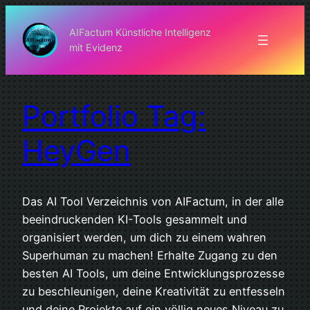
Zum
Inhalt
AIFactum Künstliche Intelligenz
mit Evidenz
springen
Portfolio Tag:
HeyGen
Das AI Tool Verzeichnis von AIFactum, in der alle
beeindruckenden KI-Tools gesammelt und
organisiert werden, um dich zu einem wahren
Superhuman zu machen! Erhalte Zugang zu den
besten AI Tools, um deine Entwicklungsprozesse
zu beschleunigen, deine Kreativität zu entfesseln
und deine Projekte auf ein völlig neues Niveau zu