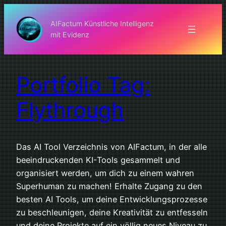
Zum
Inhalt
AIFactum Künstliche Intelligenz
mit Evidenz
springen
Portfolio Tag:
Flythrough
Das AI Tool Verzeichnis von AIFactum, in der alle
beeindruckenden KI-Tools gesammelt und
organisiert werden, um dich zu einem wahren
Superhuman zu machen! Erhalte Zugang zu den
besten AI Tools, um deine Entwicklungsprozesse
zu beschleunigen, deine Kreativität zu entfesseln
und deine Projekte auf ein völlig neues Niveau zu