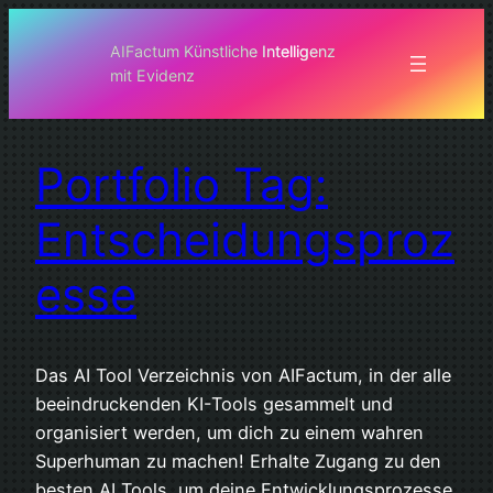
Zum
Inhalt
AIFactum Künstliche Intelligenz
mit Evidenz
springen
Portfolio Tag:
Entscheidungsproz
esse
Das AI Tool Verzeichnis von AIFactum, in der alle
beeindruckenden KI-Tools gesammelt und
organisiert werden, um dich zu einem wahren
Superhuman zu machen! Erhalte Zugang zu den
besten AI Tools, um deine Entwicklungsprozesse