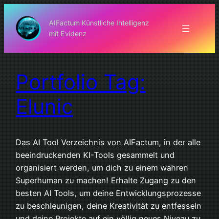
Zum
Inhalt
AIFactum Künstliche Intelligenz
mit Evidenz
springen
Portfolio Tag:
Elunic
Das AI Tool Verzeichnis von AIFactum, in der alle
beeindruckenden KI-Tools gesammelt und
organisiert werden, um dich zu einem wahren
Superhuman zu machen! Erhalte Zugang zu den
besten AI Tools, um deine Entwicklungsprozesse
zu beschleunigen, deine Kreativität zu entfesseln
und deine Projekte auf ein völlig neues Niveau zu