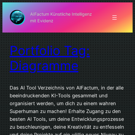
Zum
Inhalt
AIFactum Künstliche Intelligenz
mit Evidenz
springen
Portfolio Tag:
Diagramme
Das AI Tool Verzeichnis von AIFactum, in der alle
beeindruckenden KI-Tools gesammelt und
organisiert werden, um dich zu einem wahren
Superhuman zu machen! Erhalte Zugang zu den
besten AI Tools, um deine Entwicklungsprozesse
zu beschleunigen, deine Kreativität zu entfesseln
und deine Projekte auf ein völlig neues Niveau zu