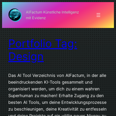
Zum
Inhalt
AIFactum Künstliche Intelligenz
mit Evidenz
springen
Portfolio Tag:
Design
Das AI Tool Verzeichnis von AIFactum, in der alle
beeindruckenden KI-Tools gesammelt und
organisiert werden, um dich zu einem wahren
Superhuman zu machen! Erhalte Zugang zu den
besten AI Tools, um deine Entwicklungsprozesse
zu beschleunigen, deine Kreativität zu entfesseln
und deine Projekte auf ein völlig neues Niveau zu