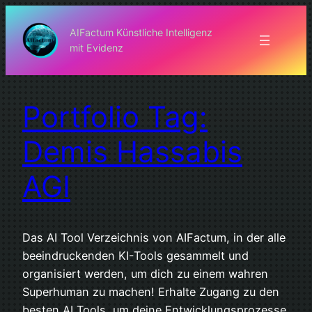
Zum
Inhalt
AIFactum Künstliche Intelligenz
mit Evidenz
springen
Portfolio Tag:
Demis Hassabis
AGI
Das AI Tool Verzeichnis von AIFactum, in der alle
beeindruckenden KI-Tools gesammelt und
organisiert werden, um dich zu einem wahren
Superhuman zu machen! Erhalte Zugang zu den
besten AI Tools, um deine Entwicklungsprozesse