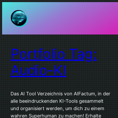
Zum
Inhalt
springen
Portfolio Tag:
Audio-KI
Das AI Tool Verzeichnis von AIFactum, in der
alle beeindruckenden KI-Tools gesammelt
und organisiert werden, um dich zu einem
wahren Superhuman zu machen! Erhalte