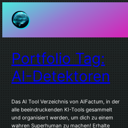
Zum
Inhalt
springen
Portfolio Tag:
AI-Detektoren
Das AI Tool Verzeichnis von AIFactum, in der
alle beeindruckenden KI-Tools gesammelt
und organisiert werden, um dich zu einem
wahren Superhuman zu machen! Erhalte