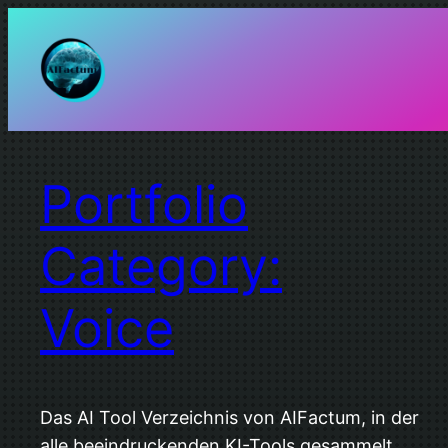
Zum
Inhalt
springen
Portfolio
Category:
Voice
Das AI Tool Verzeichnis von AIFactum, in der
alle beeindruckenden KI-Tools gesammelt