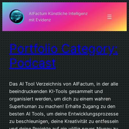
Zum
Inhalt
AIFactum Künstliche Intelligenz
mit Evidenz
springen
Portfolio Category:
Podcast
Das AI Tool Verzeichnis von AIFactum, in der alle
beeindruckenden KI-Tools gesammelt und
organisiert werden, um dich zu einem wahren
Superhuman zu machen! Erhalte Zugang zu den
besten AI Tools, um deine Entwicklungsprozesse
zu beschleunigen, deine Kreativität zu entfesseln
und deine Projekte auf ein völlig neues Niveau zu