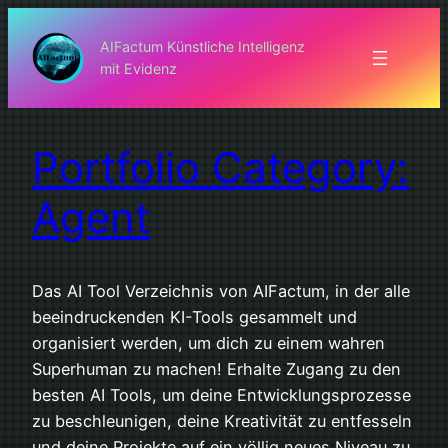
Zum
Inhalt
AIFactum Künstliche Intelligenz
mit Evidenz
springen
Portfolio Category:
Agent
Das AI Tool Verzeichnis von AIFactum, in der alle
beeindruckenden KI-Tools gesammelt und
organisiert werden, um dich zu einem wahren
Superhuman zu machen! Erhalte Zugang zu den
besten AI Tools, um deine Entwicklungsprozesse
zu beschleunigen, deine Kreativität zu entfesseln
und deine Projekte auf ein völlig neues Niveau zu