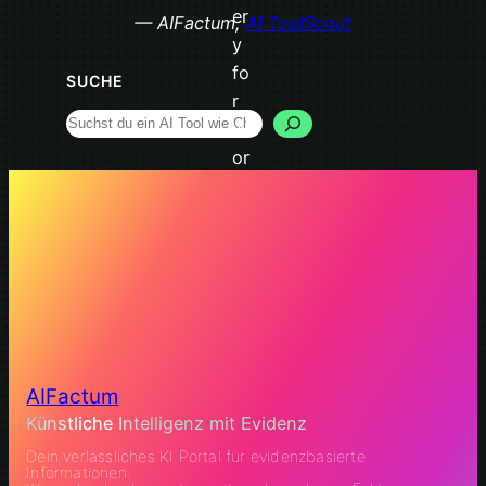
— AIFactum,
AI ToolScout
SUCHE
Search
AIFactum
Künstliche Intelligenz mit Evidenz
Dein verlässliches KI Portal für evidenzbasierte
Informationen.